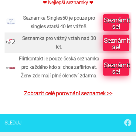
❤ Nejlepší seznamky ❤
Seznamka Singles50 je pouze pro
Seznámit
se!
singles starší 40 let vážně.
Seznamka pro vážný vztah nad 30
Seznámit
se!
let.
Flirtkontakt je pouze česká seznamka
Seznámit
pro každého kdo si chce zaflirtovat.
se!
Ženy zde mají plné členství zdarma.
Zobrazit celé porovnání seznamek >>
SLEDUJ