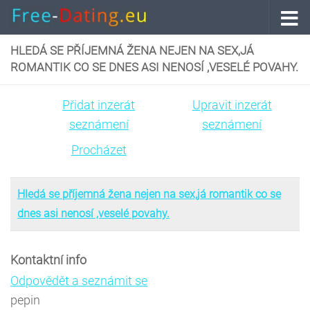
Skip to content
HLEDÁ SE PŘÍJEMNÁ ŽENA NEJEN NA SEX,JÁ
ROMANTIK CO SE DNES ASI NENOSÍ ,VESELÉ POVAHY.
Přidat inzerát
Upravit inzerát
seznámení
seznámení
Procházet
Hledá se příjemná žena nejen na sex,já romantik co se
dnes asi nenosí ,veselé povahy.
Kontaktní info
Odpovědět a seznámit se
pepin